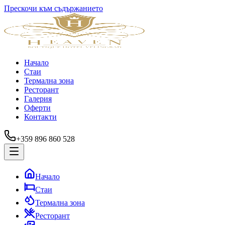
Прескочи към съдържанието
Начало
Стаи
Термална зона
Ресторант
Галерия
Оферти
Контакти
+359 896 860 528
Начало
Стаи
Термална зона
Ресторант